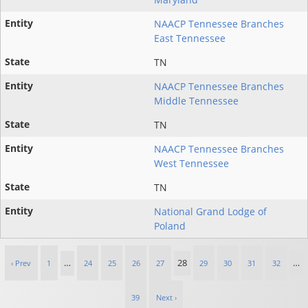
NAACP Tennessee Branches
East Tennessee
TN
NAACP Tennessee Branches
Middle Tennessee
TN
NAACP Tennessee Branches
West Tennessee
TN
National Grand Lodge of
Poland
…
28
…
‹ Prev
1
24
25
26
27
29
30
31
32
39
Next ›